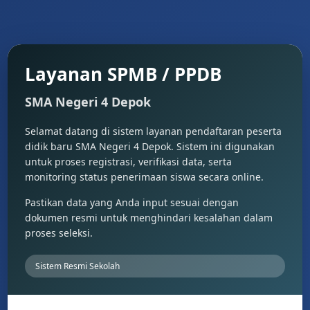
Layanan SPMB / PPDB
SMA Negeri 4 Depok
Selamat datang di sistem layanan pendaftaran peserta
didik baru SMA Negeri 4 Depok. Sistem ini digunakan
untuk proses registrasi, verifikasi data, serta
monitoring status penerimaan siswa secara online.
Pastikan data yang Anda input sesuai dengan
dokumen resmi untuk menghindari kesalahan dalam
proses seleksi.
Sistem Resmi Sekolah