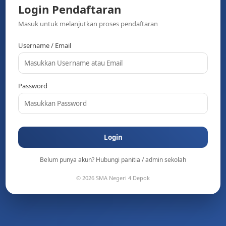
Login Pendaftaran
Masuk untuk melanjutkan proses pendaftaran
Username / Email
Password
Login
Belum punya akun? Hubungi panitia / admin sekolah
© 2026 SMA Negeri 4 Depok